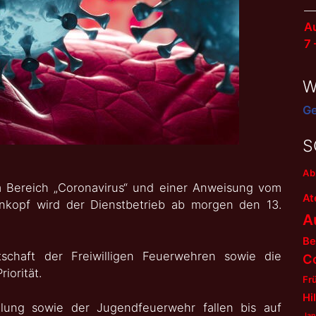
Au
7
W
Ge
S
Ab
m Bereich „Coronavirus“ und einer Anweisung vom
At
nkopf wird der Dienstbetrieb ab morgen den 13.
A
Be
tschaft der Freiwilligen Feuerwehren sowie die
C
iorität.
Fr
Hi
ilung sowie der Jugendfeuerwehr fallen bis auf
Jan