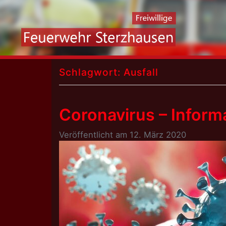
Skip
to
content
Schlagwort:
Ausfall
Coronavirus – Inform
Veröffentlicht am
12. März 2020