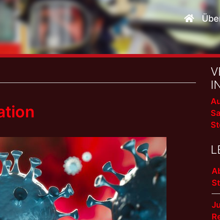
Übe
V
I
Au
ation
Sa
St
L
A
S
J
R