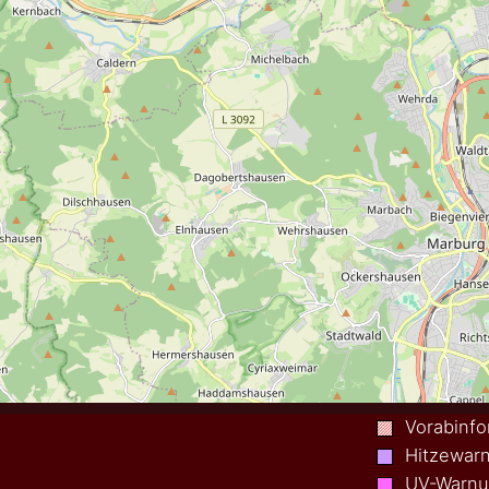
Vorabinfo
Hitzewar
UV-Warn