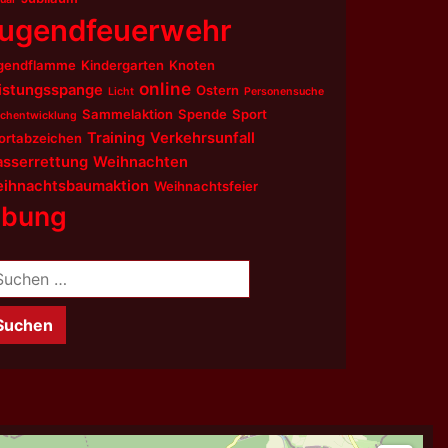
ugendfeuerwehr
gendflamme
Kindergarten
Knoten
online
istungsspange
Ostern
Licht
Personensuche
Sammelaktion
Spende
Sport
chentwicklung
Training
Verkehrsunfall
ortabzeichen
sserrettung
Weihnachten
ihnachtsbaumaktion
Weihnachtsfeier
bung
chen
ch: