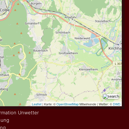
rmation Unwetter
nung
ung