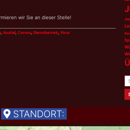
J
mieren wir Sie an dieser Stelle!
Ju
Le
g
,
Ausfall
,
Corona
,
Dienstbetrieb
,
Virus
Rau
Sp
Wa
We
Ü
Su
na
STANDORT: