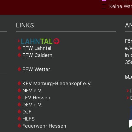
Keine War
LINKS
A
Fö
FFW Lahntal
e.V
FFW Caldern
In 
35
FFW Wetter
Mai
KFV Marburg-Biedenkopf e.V.
NFV e.V.
I
LFV Hessen
D
DFV e.V.
DJF
HLFS
Feuerwehr Hessen