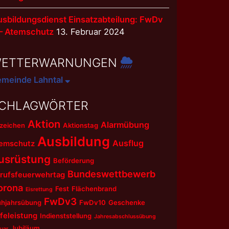
sbildungsdienst Einsatzabteilung: FwDv
 – Atemschutz
13. Februar 2024
ETTERWARNUNGEN
meinde Lahntal
CHLAGWÖRTER
Aktion
Alarmübung
zeichen
Aktionstag
Ausbildung
Ausflug
emschutz
usrüstung
Beförderung
Bundeswettbewerb
rufsfeuerwehrtag
orona
Fest
Flächenbrand
Eisrettung
FwDv3
ühjahrsübung
FwDv10
Geschenke
lfeleistung
Indienststellung
Jahresabschlussübung
Jubiläum
uar