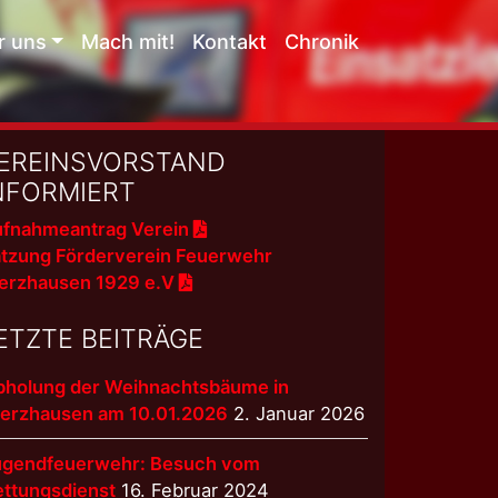
r uns
Mach mit!
Kontakt
Chronik
EREINSVORSTAND
NFORMIERT
fnahmeantrag Verein
tzung Förderverein Feuerwehr
erzhausen 1929 e.V
ETZTE BEITRÄGE
bholung der Weihnachtsbäume in
terzhausen am 10.01.2026
2. Januar 2026
ugendfeuerwehr: Besuch vom
ettungsdienst
16. Februar 2024