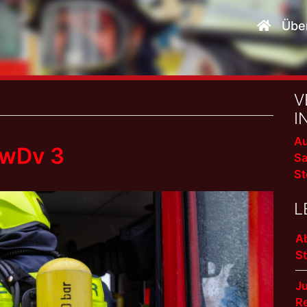
Übe
V
I
Au
FwDv 3
Sa
St
L
A
S
J
R