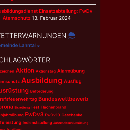
sbildungsdienst Einsatzabteilung: FwDv
 – Atemschutz
13. Februar 2024
ETTERWARNUNGEN
meinde Lahntal
CHLAGWÖRTER
Aktion
Alarmübung
zeichen
Aktionstag
Ausbildung
Ausflug
emschutz
usrüstung
Beförderung
Bundeswettbewerb
rufsfeuerwehrtag
orona
Fest
Flächenbrand
Eisrettung
FwDv3
ühjahrsübung
FwDv10
Geschenke
lfeleistung
Indienststellung
Jahresabschlussübung
Jubiläum
uar