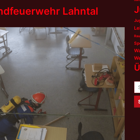
J
ndfeuerwehr Lahntal
Ju
Le
Rau
Sp
Wa
We
Ü
Su
na