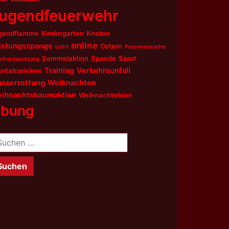
ugendfeuerwehr
gendflamme
Kindergarten
Knoten
online
istungsspange
Ostern
Licht
Personensuche
Sammelaktion
Spende
Sport
chentwicklung
Training
Verkehrsunfall
ortabzeichen
sserrettung
Weihnachten
ihnachtsbaumaktion
Weihnachtsfeier
bung
chen
ch: