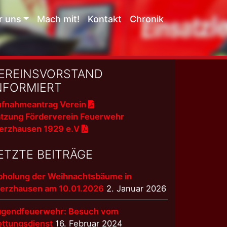
r uns
Mach mit!
Kontakt
Chronik
EREINSVORSTAND
NFORMIERT
fnahmeantrag Verein
tzung Förderverein Feuerwehr
erzhausen 1929 e.V
ETZTE BEITRÄGE
bholung der Weihnachtsbäume in
terzhausen am 10.01.2026
2. Januar 2026
ugendfeuerwehr: Besuch vom
ettungsdienst
16. Februar 2024