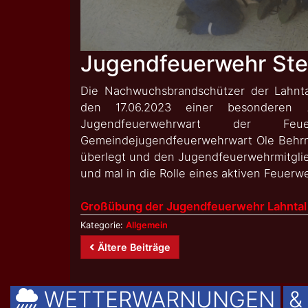
Jugendfeuerwehr Ste
Die Nachwuchsbrandschützer der Lahnt
den 17.06.2023 einer besonderen Au
Jugendfeuerwehrwart der Feuer
Gemeindejugendfeuerwehrwart Ole Behrnd
überlegt und den Jugendfeuerwehrmitglie
und mal in die Rolle eines aktiven Feuerw
Großübung der Jugendfeuerwehr Lahntal
Kategorie:
Allgemein
Beitragsnavigation
Ältere Beiträge
WETTERWARNUNGEN
&