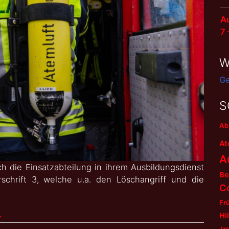
Au
7
W
Ge
S
Ab
At
A
h die Einsatzabteilung in ihrem Ausbildungsdienst
Be
chrift 3, welche u.a. den Löschangriff und die
C
Fr
Hi
→
Jan