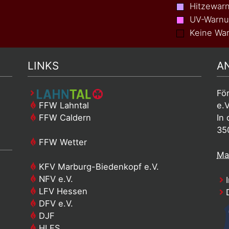
Hitzewar
UV-Warn
Keine War
LINKS
A
Fö
FFW Lahntal
e.V
FFW Caldern
In 
35
FFW Wetter
Mai
KFV Marburg-Biedenkopf e.V.
NFV e.V.
I
LFV Hessen
D
DFV e.V.
DJF
HLFS