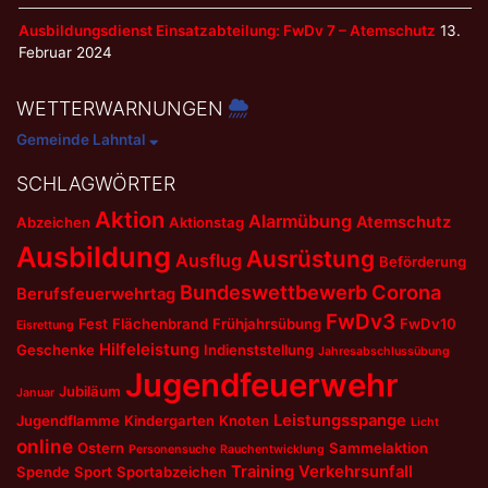
Ausbildungsdienst Einsatzabteilung: FwDv 7 – Atemschutz
13.
Februar 2024
WETTERWARNUNGEN
Gemeinde Lahntal
SCHLAGWÖRTER
Aktion
Alarmübung
Atemschutz
Abzeichen
Aktionstag
Ausbildung
Ausrüstung
Ausflug
Beförderung
Bundeswettbewerb
Corona
Berufsfeuerwehrtag
FwDv3
Fest
Flächenbrand
Frühjahrsübung
FwDv10
Eisrettung
Hilfeleistung
Geschenke
Indienststellung
Jahresabschlussübung
Jugendfeuerwehr
Jubiläum
Januar
Leistungsspange
Jugendflamme
Kindergarten
Knoten
Licht
online
Ostern
Sammelaktion
Personensuche
Rauchentwicklung
Training
Verkehrsunfall
Spende
Sport
Sportabzeichen