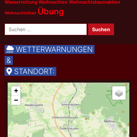
Wasserrettung
Weihnachten
Weihnachtsbaumaktion
Übung
Weihnachtsfeier
Suchen
nach:
WETTERWARNUNGEN
&
STANDORT: