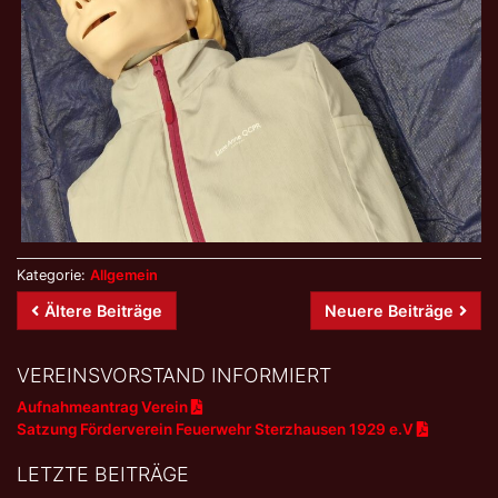
Kategorie:
Allgemein
Beitrags-
Ältere Beiträge
Neuere Beiträge
Navigation
VEREINSVORSTAND INFORMIERT
Aufnahmeantrag Verein
Satzung Förderverein Feuerwehr Sterzhausen 1929 e.V
LETZTE BEITRÄGE