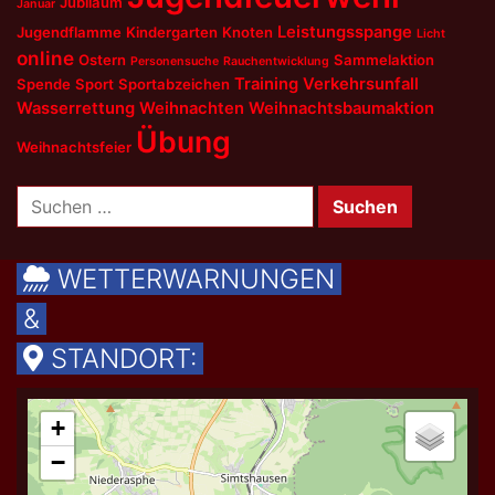
Jubiläum
Januar
Leistungsspange
Jugendflamme
Kindergarten
Knoten
Licht
online
Ostern
Sammelaktion
Personensuche
Rauchentwicklung
Training
Verkehrsunfall
Spende
Sport
Sportabzeichen
Wasserrettung
Weihnachten
Weihnachtsbaumaktion
Übung
Weihnachtsfeier
Suchen
nach:
WETTERWARNUNGEN
&
STANDORT: