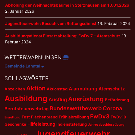
Abholung der Weihnachtsbäume in Sterzhausen am 10.01.2026
2. Januar 2026
Jugendfeuerwehr: Besuch vom Rettungsdienst
16. Februar 2024
Ausbildungsdienst Einsatzabteilung: FwDv 7 – Atemschutz
13.
Februar 2024
WETTERWARNUNGEN
Gemeinde Lahntal
SCHLAGWÖRTER
Aktion
Alarmübung
Atemschutz
Abzeichen
Aktionstag
Ausbildung
Ausrüstung
Ausflug
Beförderung
Bundeswettbewerb
Corona
Berufsfeuerwehrtag
FwDv3
Fest
Flächenbrand
Frühjahrsübung
FwDv10
Eisrettung
Hilfeleistung
Geschenke
Indienststellung
Jahresabschlussübung
Jugendfeuerwehr