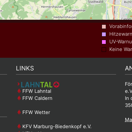
Vorabinfo
Hitzewar
UV-Warn
Keine War
LINKS
A
Fö
FFW Lahntal
e.V
FFW Caldern
In 
35
FFW Wetter
Mai
KFV Marburg-Biedenkopf e.V.