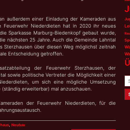
J
man außerdem einer Einladung der Kameraden aus
Ju
ige Feuerwehr Niederdieten hat in 2020 ihr neues
Le
die Sparkasse Marburg-Biedenkopf gebaut wurde,
Rau
die nächsten 25 Jahre. Auch die Gemeinde Lahntal
Sp
us Sterzhausen über diesen Weg möglichst zeitnah
Wa
inale Entscheidung getroffen.
We
Ü
satzabteilung der Feuerwehr Sterzhausen, der
l sowie politische Vertreter die Möglichkeit einer
Su
Niederdieten, um sich eine mögliche Umsetzung
na
(ständig erweiterbar) mal anzuschauen.
Kameraden der Feuerwehr Niederdieten, für die
fahrungsaustausch.
rhaus
,
Neubau