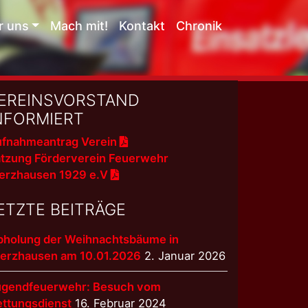
r uns
Mach mit!
Kontakt
Chronik
EREINSVORSTAND
NFORMIERT
fnahmeantrag Verein
tzung Förderverein Feuerwehr
erzhausen 1929 e.V
ETZTE BEITRÄGE
bholung der Weihnachtsbäume in
terzhausen am 10.01.2026
2. Januar 2026
ugendfeuerwehr: Besuch vom
ettungsdienst
16. Februar 2024