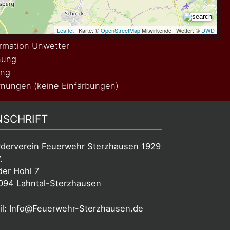
rmation Unwetter
nung
ung
nungen (keine Einfärbungen)
NSCHRIFT
rderverein Feuerwehr Sterzhausen 1929
.
der Hohl 7
094 Lahntal-Sterzhausen
l:
Info@Feuerwehr-Sterzhausen.de