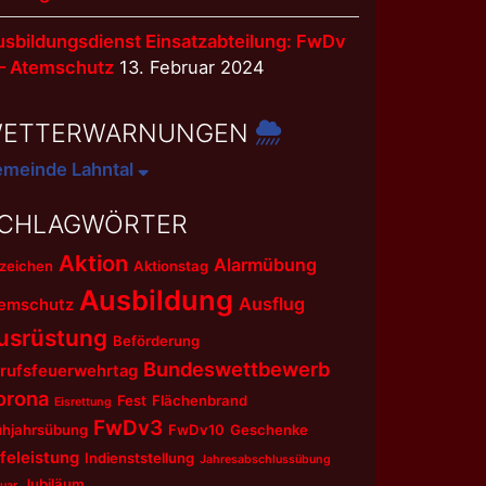
sbildungsdienst Einsatzabteilung: FwDv
 – Atemschutz
13. Februar 2024
ETTERWARNUNGEN
meinde Lahntal
CHLAGWÖRTER
Aktion
Alarmübung
zeichen
Aktionstag
Ausbildung
Ausflug
emschutz
usrüstung
Beförderung
Bundeswettbewerb
rufsfeuerwehrtag
orona
Fest
Flächenbrand
Eisrettung
FwDv3
ühjahrsübung
FwDv10
Geschenke
lfeleistung
Indienststellung
Jahresabschlussübung
Jubiläum
uar