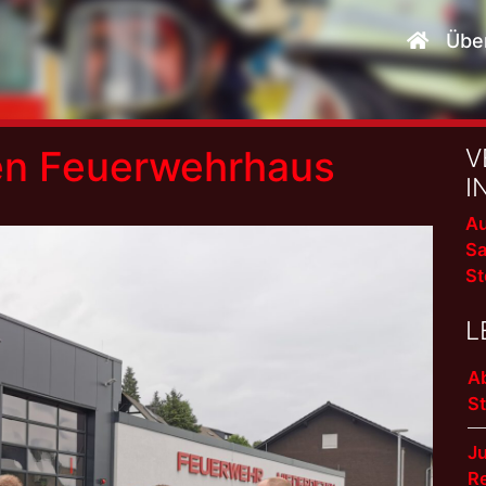
Übe
n Feuerwehrhaus
V
I
Au
Sa
St
L
A
S
J
R