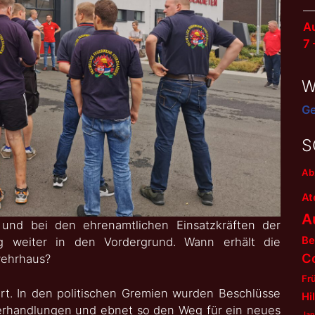
Au
7
W
Ge
S
Ab
At
A
und bei den ehrenamtlichen Einsatzkräften der
Be
ig weiter in den Vordergrund. Wann erhält die
C
wehrhaus?
Fr
iert. In den politischen Gremien wurden Beschlüsse
Hi
Verhandlungen und ebnet so den Weg für ein neues
Jan