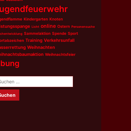
ugendfeuerwehr
gendflamme
Kindergarten
Knoten
online
istungsspange
Ostern
Licht
Personensuche
Sammelaktion
Spende
Sport
chentwicklung
Training
Verkehrsunfall
ortabzeichen
sserrettung
Weihnachten
ihnachtsbaumaktion
Weihnachtsfeier
bung
chen
ch: