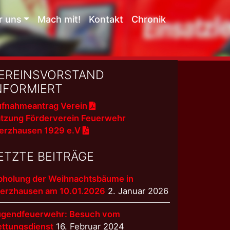
r uns
Mach mit!
Kontakt
Chronik
EREINSVORSTAND
NFORMIERT
fnahmeantrag Verein
tzung Förderverein Feuerwehr
erzhausen 1929 e.V
ETZTE BEITRÄGE
bholung der Weihnachtsbäume in
terzhausen am 10.01.2026
2. Januar 2026
ugendfeuerwehr: Besuch vom
ettungsdienst
16. Februar 2024