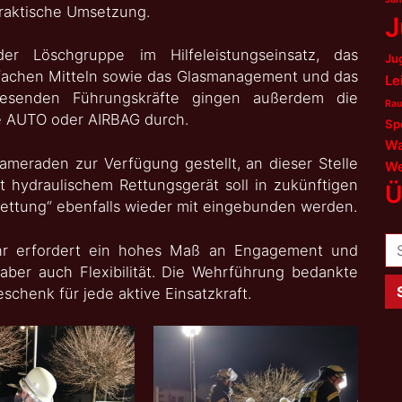
praktische Umsetzung.
J
r Löschgruppe im Hilfeleistungseinsatz, das
Ju
nfachen Mitteln sowie das Glasmanagement und das
Le
nwesenden Führungskräfte gingen außerdem die
Rau
e AUTO oder AIRBAG durch.
Sp
Wa
eraden zur Verfügung gestellt, an dieser Stelle
We
t hydraulischem Rettungsgerät soll in zukünftigen
Ü
ettung“ ebenfalls wieder mit eingebunden werden.
Su
ehr erfordert ein hohes Maß an Engagement und
na
t aber auch Flexibilität. Die Wehrführung bedankte
schenk für jede aktive Einsatzkraft.