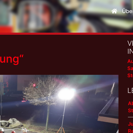
Übe
V
I
tung“
Au
Sa
St
L
A
S
J
R