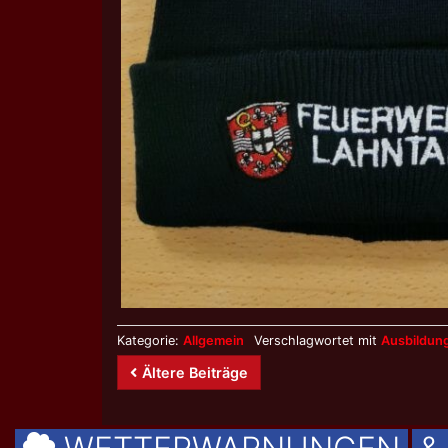
Kategorie:
Allgemein
Verschlagwortet mit
Ausbildun
Beitrags-
Ältere Beiträge
Navigation