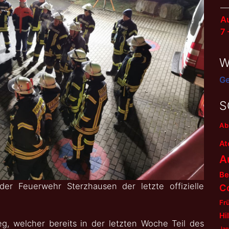
Au
7
W
Ge
S
Ab
At
A
Be
er Feuerwehr Sterzhausen der letzte offizielle
C
Fr
Hi
g, welcher bereits in der letzten Woche Teil des
Jan