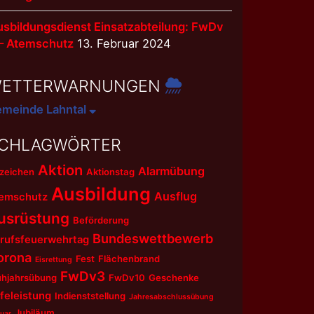
sbildungsdienst Einsatzabteilung: FwDv
 – Atemschutz
13. Februar 2024
ETTERWARNUNGEN
meinde Lahntal
CHLAGWÖRTER
Aktion
Alarmübung
zeichen
Aktionstag
Ausbildung
Ausflug
emschutz
usrüstung
Beförderung
Bundeswettbewerb
rufsfeuerwehrtag
orona
Fest
Flächenbrand
Eisrettung
FwDv3
ühjahrsübung
FwDv10
Geschenke
lfeleistung
Indienststellung
Jahresabschlussübung
Jubiläum
uar