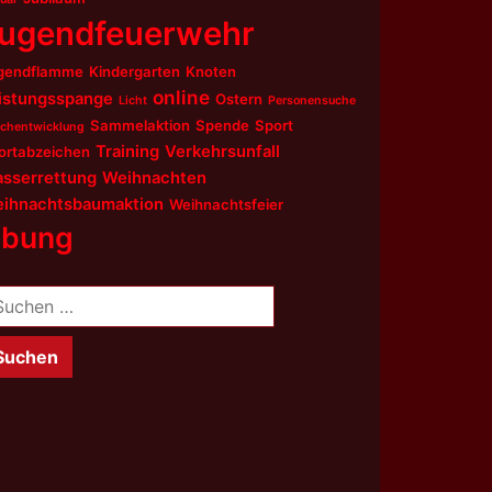
ugendfeuerwehr
gendflamme
Kindergarten
Knoten
online
istungsspange
Ostern
Licht
Personensuche
Sammelaktion
Spende
Sport
chentwicklung
Training
Verkehrsunfall
ortabzeichen
sserrettung
Weihnachten
ihnachtsbaumaktion
Weihnachtsfeier
bung
chen
ch: