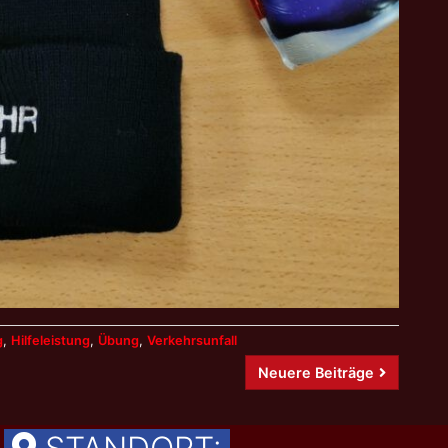
g
,
Hilfeleistung
,
Übung
,
Verkehrsunfall
Neuere Beiträge