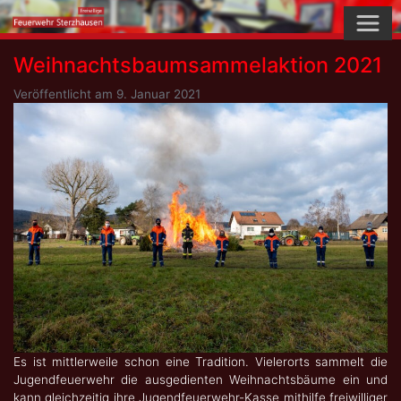
Skip
to
content
Weihnachtsbaumsammelaktion 2021
Veröffentlicht am
9. Januar 2021
Es ist mittlerweile schon eine Tradition. Vielerorts sammelt die
Jugendfeuerwehr die ausgedienten Weihnachtsbäume ein und
kann gleichzeitig ihre Jugendfeuerwehr-Kasse mithilfe freiwilliger