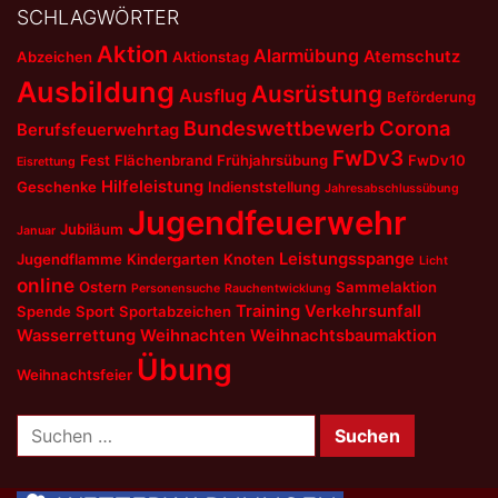
SCHLAGWÖRTER
Aktion
Alarmübung
Atemschutz
Abzeichen
Aktionstag
Ausbildung
Ausrüstung
Ausflug
Beförderung
Bundeswettbewerb
Corona
Berufsfeuerwehrtag
FwDv3
Fest
Flächenbrand
Frühjahrsübung
FwDv10
Eisrettung
Hilfeleistung
Geschenke
Indienststellung
Jahresabschlussübung
Jugendfeuerwehr
Jubiläum
Januar
Leistungsspange
Jugendflamme
Kindergarten
Knoten
Licht
online
Ostern
Sammelaktion
Personensuche
Rauchentwicklung
Training
Verkehrsunfall
Spende
Sport
Sportabzeichen
Wasserrettung
Weihnachten
Weihnachtsbaumaktion
Übung
Weihnachtsfeier
Suchen
nach: