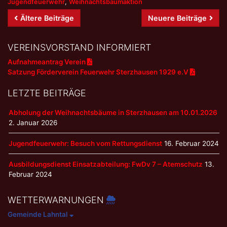
Jugendfeuerwehr
,
Weihnachtsbaumaktion
Beitrags-
Ältere Beiträge
Neuere Beiträge
Navigation
VEREINSVORSTAND INFORMIERT
Aufnahmeantrag Verein
Satzung Förderverein Feuerwehr Sterzhausen 1929 e.V
LETZTE BEITRÄGE
Abholung der Weihnachtsbäume in Sterzhausen am 10.01.2026
2. Januar 2026
Jugendfeuerwehr: Besuch vom Rettungsdienst
16. Februar 2024
Ausbildungsdienst Einsatzabteilung: FwDv 7 – Atemschutz
13.
Februar 2024
WETTERWARNUNGEN
Gemeinde Lahntal