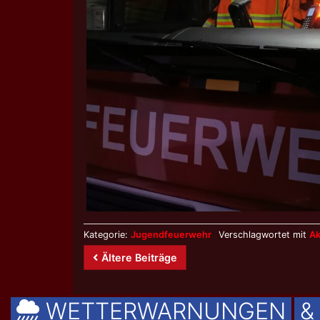
Kategorie:
Jugendfeuerwehr
Verschlagwortet mit
Ak
Beitrags-
Ältere Beiträge
Navigation
WETTERWARNUNGEN
&