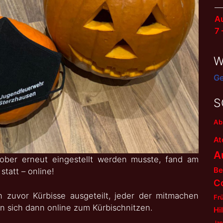
Au
7
W
Ge
S
Ab
At
A
tober erneut eingestellt werden musste, fand am
Be
tatt – online!
C
zuvor Kürbisse ausgeteilt, jeder der mitmachen
Fr
n sich dann online zum Kürbischnitzen.
Hi
Jan