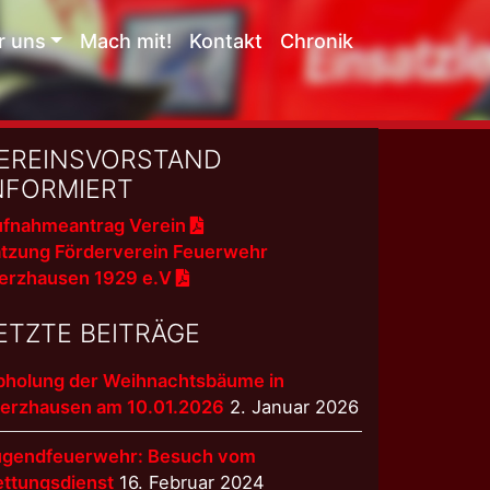
r uns
Mach mit!
Kontakt
Chronik
EREINSVORSTAND
NFORMIERT
fnahmeantrag Verein
tzung Förderverein Feuerwehr
erzhausen 1929 e.V
ETZTE BEITRÄGE
bholung der Weihnachtsbäume in
terzhausen am 10.01.2026
2. Januar 2026
ugendfeuerwehr: Besuch vom
ettungsdienst
16. Februar 2024