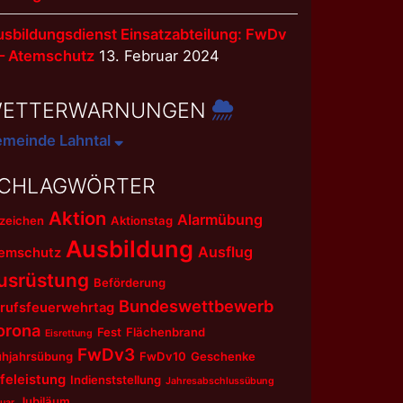
sbildungsdienst Einsatzabteilung: FwDv
 – Atemschutz
13. Februar 2024
ETTERWARNUNGEN
meinde Lahntal
CHLAGWÖRTER
Aktion
Alarmübung
zeichen
Aktionstag
Ausbildung
Ausflug
emschutz
usrüstung
Beförderung
Bundeswettbewerb
rufsfeuerwehrtag
orona
Fest
Flächenbrand
Eisrettung
FwDv3
ühjahrsübung
FwDv10
Geschenke
lfeleistung
Indienststellung
Jahresabschlussübung
Jubiläum
uar