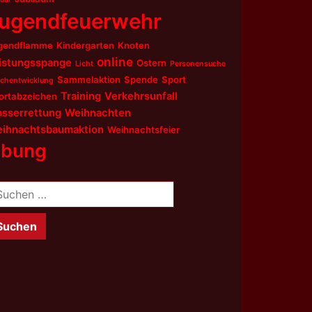
ugendfeuerwehr
gendflamme
Kindergarten
Knoten
online
istungsspange
Ostern
Licht
Personensuche
Sammelaktion
Spende
Sport
chentwicklung
Training
Verkehrsunfall
ortabzeichen
sserrettung
Weihnachten
ihnachtsbaumaktion
Weihnachtsfeier
bung
chen
ch: