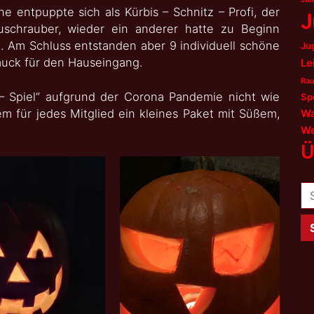
ine entpuppte sich als Kürbis – Schnitz – Profi, der
J
uschrauber, wieder ein anderer hatte zu Beginn
 Am Schluss entstanden aber 9 individuell schöne
Ju
muck für den Hauseingang.
Le
Rau
– Spiel“ aufgrund der Corona Pandemie nicht wie
Sp
em für jedes Mitglied ein kleines Paket mit Süßem,
Wa
We
Ü
Su
na