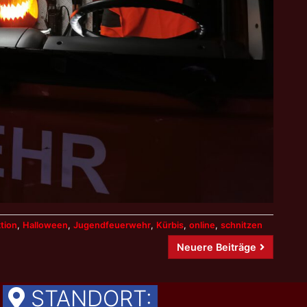
tion
,
Halloween
,
Jugendfeuerwehr
,
Kürbis
,
online
,
schnitzen
Neuere Beiträge
STANDORT: