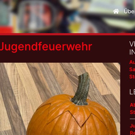
Übe
 Jugendfeuerwehr
V
I
Au
Sa
St
L
A
S
J
R