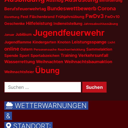
Beförderung
Bundeswettbewerb
Corona
Berufsfeuerwehrtag
FwDv3
Fest
Flächenbrand
Frühjahrsübung
FwDv10
Eisrettung
Hilfeleistung
Geschenke
Indienststellung
Jahresabschlussübung
Jugendfeuerwehr
Jubiläum
Januar
Leistungsspange
Jugendflamme
Kindergarten
Knoten
Licht
online
Ostern
Sammelaktion
Personensuche
Rauchentwicklung
Training
Verkehrsunfall
Spende
Sport
Sportabzeichen
Wasserrettung
Weihnachten
Weihnachtsbaumaktion
Übung
Weihnachtsfeier
Suchen
nach:
WETTERWARNUNGEN
&
STANDORT: