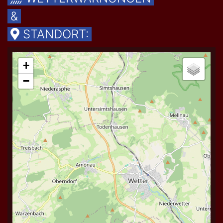
&
STANDORT: