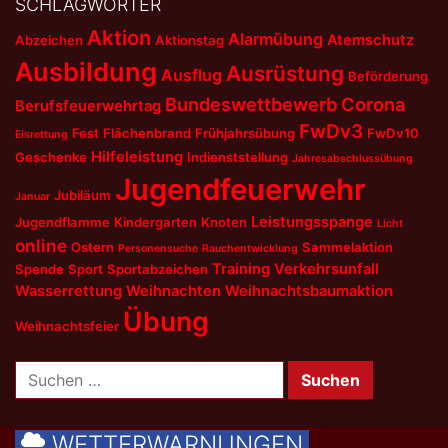
SCHLAGWÖRTER
Aktion
Alarmübung
Atemschutz
Abzeichen
Aktionstag
Ausbildung
Ausrüstung
Ausflug
Beförderung
Bundeswettbewerb
Corona
Berufsfeuerwehrtag
FwDv3
Fest
Flächenbrand
Frühjahrsübung
FwDv10
Eisrettung
Hilfeleistung
Geschenke
Indienststellung
Jahresabschlussübung
Jugendfeuerwehr
Jubiläum
Januar
Leistungsspange
Jugendflamme
Kindergarten
Knoten
Licht
online
Ostern
Sammelaktion
Personensuche
Rauchentwicklung
Training
Verkehrsunfall
Spende
Sport
Sportabzeichen
Wasserrettung
Weihnachten
Weihnachtsbaumaktion
Übung
Weihnachtsfeier
Suchen
nach:
WETTERWARNUNGEN