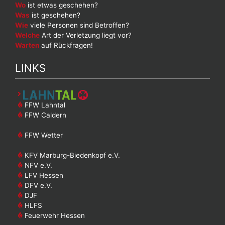
Wo
ist etwas geschehen?
Was
ist geschehen?
Wie
viele Personen sind Betroffen?
Welche
Art der Verletzung liegt vor?
Warten
auf Rückfragen!
LINKS
FFW Lahntal
FFW Caldern
FFW Wetter
KFV Marburg-Biedenkopf e.V.
NFV e.V.
LFV Hessen
DFV e.V.
DJF
HLFS
Feuerwehr Hessen