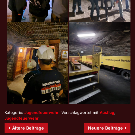
Kategorie:
Jugendfeuerwehr
Verschlagwortet mit
Ausflug
,
Jugendfeuerwehr
Beitrags-
Ältere Beiträge
Neuere Beiträge