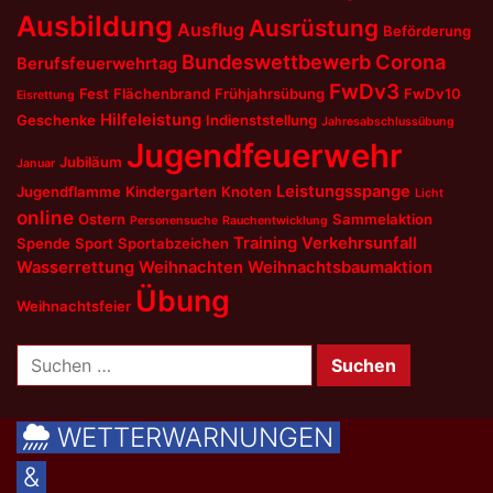
Ausbildung
Ausrüstung
Ausflug
Beförderung
Bundeswettbewerb
Corona
Berufsfeuerwehrtag
FwDv3
Fest
Flächenbrand
Frühjahrsübung
FwDv10
Eisrettung
Hilfeleistung
Geschenke
Indienststellung
Jahresabschlussübung
Jugendfeuerwehr
Jubiläum
Januar
Leistungsspange
Jugendflamme
Kindergarten
Knoten
Licht
online
Ostern
Sammelaktion
Personensuche
Rauchentwicklung
Training
Verkehrsunfall
Spende
Sport
Sportabzeichen
Wasserrettung
Weihnachten
Weihnachtsbaumaktion
Übung
Weihnachtsfeier
Suchen
nach:
WETTERWARNUNGEN
&