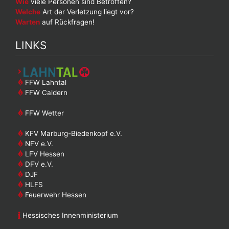
Wie
viele Personen sind Betroffen?
Welche
Art der Verletzung liegt vor?
Warten
auf Rückfragen!
LINKS
FFW Lahntal
FFW Caldern
FFW Wetter
KFV Marburg-Biedenkopf e.V.
NFV e.V.
LFV Hessen
DFV e.V.
DJF
HLFS
Feuerwehr Hessen
Hessisches Innenministerium