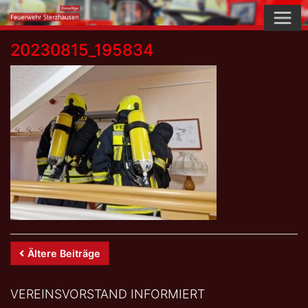
Skip
to
content
20230815_195834
Beitrags-
Ältere Beiträge
Navigation
VEREINSVORSTAND INFORMIERT