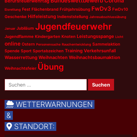
Bundeswettbewerb
Corona
Berufsfeuerwehrtag
FwDv3
Fest
Flächenbrand
Frühjahrsübung
FwDv10
Eisrettung
Hilfeleistung
Geschenke
Indienststellung
Jahresabschlussübung
Jugendfeuerwehr
Jubiläum
Januar
Leistungsspange
Jugendflamme
Kindergarten
Knoten
Licht
online
Ostern
Sammelaktion
Personensuche
Rauchentwicklung
Training
Verkehrsunfall
Spende
Sport
Sportabzeichen
Wasserrettung
Weihnachten
Weihnachtsbaumaktion
Übung
Weihnachtsfeier
Suchen
nach:
WETTERWARNUNGEN
&
STANDORT: