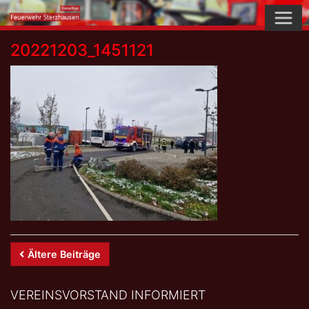
Skip
to
content
20221203_1451121
Beitrags-
Ältere Beiträge
Navigation
VEREINSVORSTAND INFORMIERT