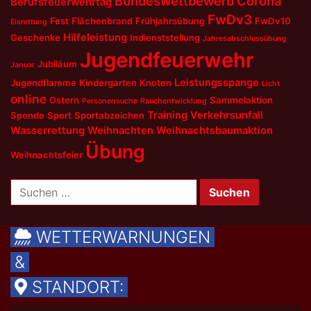
Bundeswettbewerb
Corona
Berufsfeuerwehrtag
FwDv3
Fest
Flächenbrand
Frühjahrsübung
FwDv10
Eisrettung
Hilfeleistung
Geschenke
Indienststellung
Jahresabschlussübung
Jugendfeuerwehr
Jubiläum
Januar
Leistungsspange
Jugendflamme
Kindergarten
Knoten
Licht
online
Ostern
Sammelaktion
Personensuche
Rauchentwicklung
Training
Verkehrsunfall
Spende
Sport
Sportabzeichen
Wasserrettung
Weihnachten
Weihnachtsbaumaktion
Übung
Weihnachtsfeier
Suchen
nach:
WETTERWARNUNGEN
&
STANDORT: