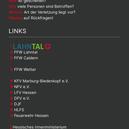
Was
ist geschehen?
Wie
viele Personen sind Betroffen?
Welche
Art der Verletzung liegt vor?
Warten
auf Rückfragen!
LINKS
FFW Lahntal
FFW Caldern
FFW Wetter
KFV Marburg-Biedenkopf e.V.
NFV e.V.
LFV Hessen
DFV e.V.
DJF
HLFS
Feuerwehr Hessen
Hessisches Innenministerium