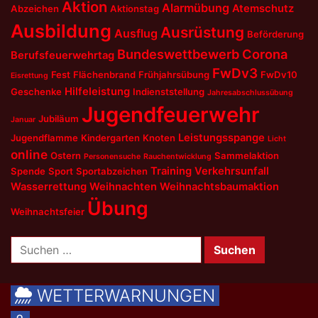
Aktion
Alarmübung
Atemschutz
Abzeichen
Aktionstag
Ausbildung
Ausrüstung
Ausflug
Beförderung
Bundeswettbewerb
Corona
Berufsfeuerwehrtag
FwDv3
Fest
Flächenbrand
Frühjahrsübung
FwDv10
Eisrettung
Hilfeleistung
Geschenke
Indienststellung
Jahresabschlussübung
Jugendfeuerwehr
Jubiläum
Januar
Leistungsspange
Jugendflamme
Kindergarten
Knoten
Licht
online
Ostern
Sammelaktion
Personensuche
Rauchentwicklung
Training
Verkehrsunfall
Spende
Sport
Sportabzeichen
Wasserrettung
Weihnachten
Weihnachtsbaumaktion
Übung
Weihnachtsfeier
Suchen
nach:
WETTERWARNUNGEN