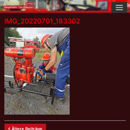
Skip
to
content
IMG_20220701_183302
Beitrags-
Ältere Beiträge