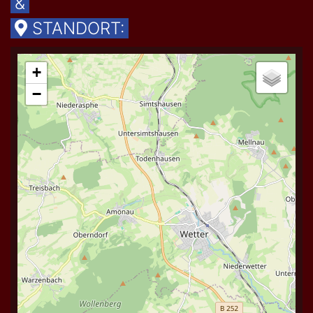
&
STANDORT: