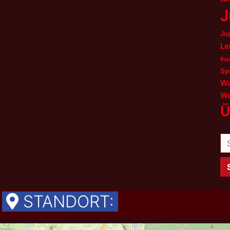
J
Ju
Le
Rau
Sp
Wa
We
Ü
Su
na
STANDORT: