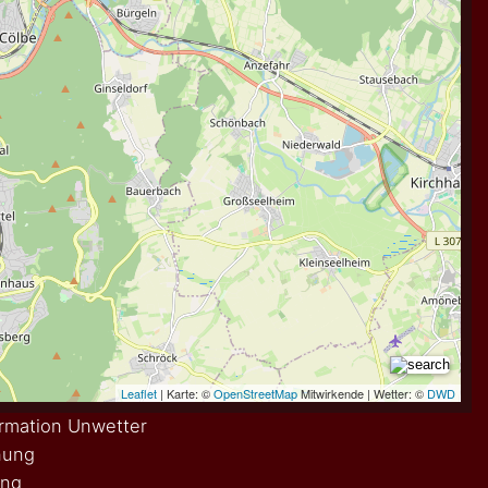
rmation Unwetter
nung
ung