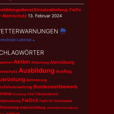
sbildungsdienst Einsatzabteilung: FwDv
 – Atemschutz
13. Februar 2024
ETTERWARNUNGEN
meinde Lahntal
CHLAGWÖRTER
Aktion
Alarmübung
zeichen
Aktionstag
Ausbildung
Ausflug
emschutz
usrüstung
Beförderung
Bundeswettbewerb
rufsfeuerwehrtag
orona
Fest
Flächenbrand
Eisrettung
FwDv3
ühjahrsübung
FwDv10
Geschenke
lfeleistung
Indienststellung
Jahresabschlussübung
Jubiläum
uar