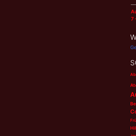
Au
7
W
Ge
S
Ab
At
A
Be
C
Fr
Hi
Jan