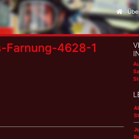
Übe
s-Farnung-4628-1
V
I
Au
Sa
St
L
A
S
J
R