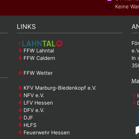
Keine War
LINKS
A
Fö
FFW Lahntal
e.V
FFW Caldern
In 
35
FFW Wetter
Mai
KFV Marburg-Biedenkopf e.V.
NFV e.V.
I
LFV Hessen
D
DFV e.V.
DJF
HLFS
Feuerwehr Hessen