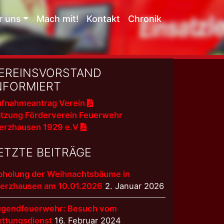
r uns
Mach mit!
Kontakt
Chronik
EREINSVORSTAND
NFORMIERT
fnahmeantrag Verein
tzung Förderverein Feuerwehr
erzhausen 1929 e.V
ETZTE BEITRÄGE
bholung der Weihnachtsbäume in
terzhausen am 10.01.2026
2. Januar 2026
ugendfeuerwehr: Besuch vom
ettungsdienst
16. Februar 2024