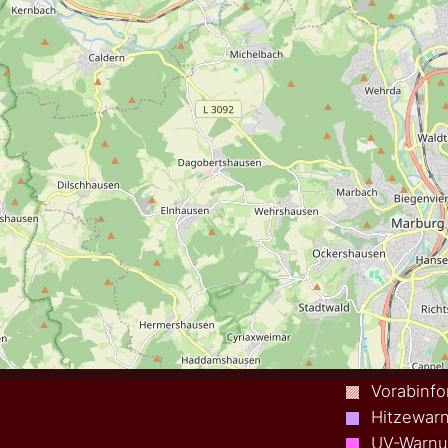
Vorabinfo
Hitzewar
UV-Warn