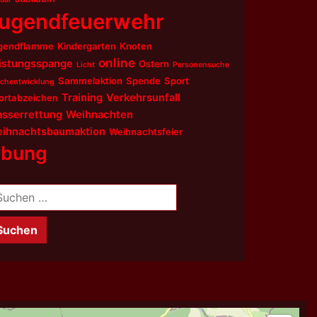
ugendfeuerwehr
gendflamme
Kindergarten
Knoten
online
istungsspange
Ostern
Licht
Personensuche
Sammelaktion
Spende
Sport
chentwicklung
Training
Verkehrsunfall
ortabzeichen
sserrettung
Weihnachten
ihnachtsbaumaktion
Weihnachtsfeier
bung
chen
ch: