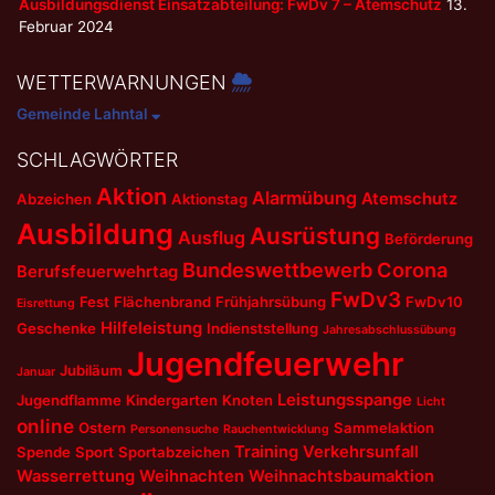
Ausbildungsdienst Einsatzabteilung: FwDv 7 – Atemschutz
13.
Februar 2024
WETTERWARNUNGEN
Gemeinde Lahntal
SCHLAGWÖRTER
Aktion
Alarmübung
Atemschutz
Abzeichen
Aktionstag
Ausbildung
Ausrüstung
Ausflug
Beförderung
Bundeswettbewerb
Corona
Berufsfeuerwehrtag
FwDv3
Fest
Flächenbrand
Frühjahrsübung
FwDv10
Eisrettung
Hilfeleistung
Geschenke
Indienststellung
Jahresabschlussübung
Jugendfeuerwehr
Jubiläum
Januar
Leistungsspange
Jugendflamme
Kindergarten
Knoten
Licht
online
Ostern
Sammelaktion
Personensuche
Rauchentwicklung
Training
Verkehrsunfall
Spende
Sport
Sportabzeichen
Wasserrettung
Weihnachten
Weihnachtsbaumaktion