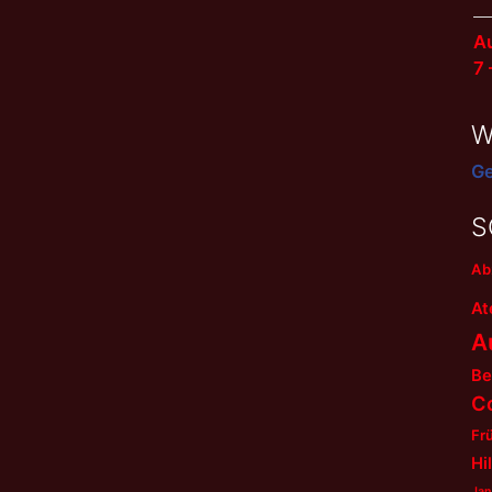
Au
7
W
Ge
S
Ab
At
A
Be
C
Fr
Hi
Jan