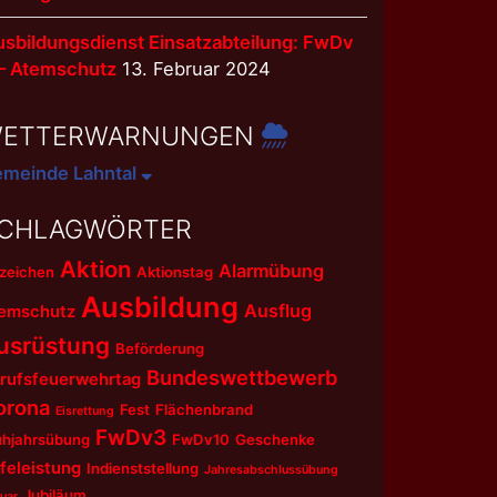
sbildungsdienst Einsatzabteilung: FwDv
 – Atemschutz
13. Februar 2024
ETTERWARNUNGEN
meinde Lahntal
CHLAGWÖRTER
Aktion
Alarmübung
zeichen
Aktionstag
Ausbildung
Ausflug
emschutz
usrüstung
Beförderung
Bundeswettbewerb
rufsfeuerwehrtag
orona
Fest
Flächenbrand
Eisrettung
FwDv3
ühjahrsübung
FwDv10
Geschenke
lfeleistung
Indienststellung
Jahresabschlussübung
Jubiläum
uar