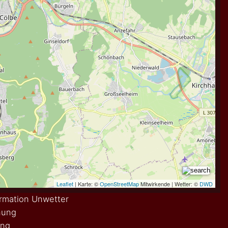
rmation Unwetter
nung
ung