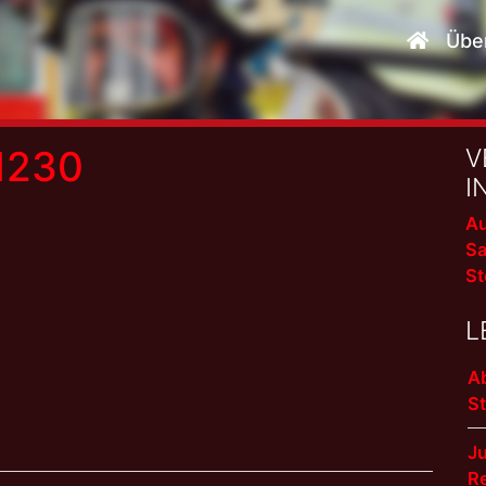
Übe
1230
V
I
Au
Sa
St
L
A
S
J
R