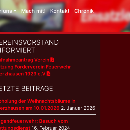
r uns
Mach mit!
Kontakt
Chronik
EREINSVORSTAND
NFORMIERT
fnahmeantrag Verein
tzung Förderverein Feuerwehr
erzhausen 1929 e.V
ETZTE BEITRÄGE
bholung der Weihnachtsbäume in
terzhausen am 10.01.2026
2. Januar 2026
ugendfeuerwehr: Besuch vom
ettungsdienst
16. Februar 2024