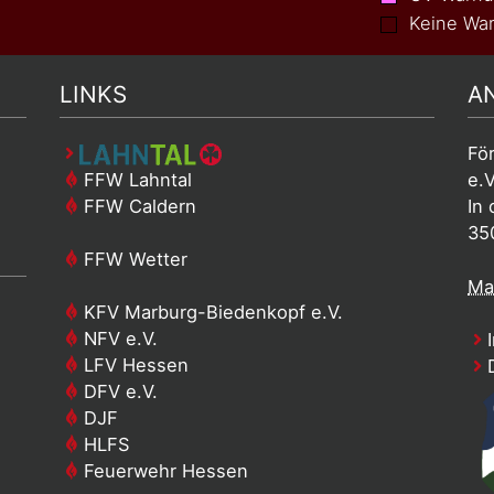
Keine War
LINKS
A
Fö
FFW Lahntal
e.V
FFW Caldern
In 
35
FFW Wetter
Mai
KFV Marburg-Biedenkopf e.V.
NFV e.V.
I
LFV Hessen
D
DFV e.V.
DJF
HLFS
Feuerwehr Hessen