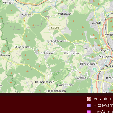
Vorabinfo
Hitzewar
UV-Warn