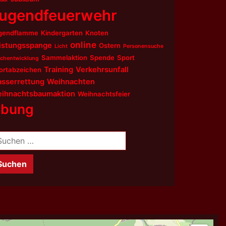
ugendfeuerwehr
gendflamme
Kindergarten
Knoten
online
istungsspange
Ostern
Licht
Personensuche
Sammelaktion
Spende
Sport
chentwicklung
Training
Verkehrsunfall
ortabzeichen
sserrettung
Weihnachten
ihnachtsbaumaktion
Weihnachtsfeier
bung
chen
ch: