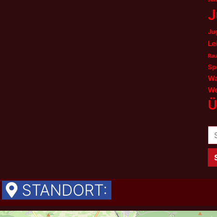
J
Ju
Le
Rau
Sp
Wa
We
Ü
Su
na
STANDORT: