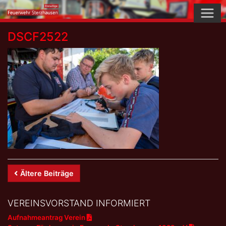
Skip
to
content
DSCF2522
Beitrags-
Ältere Beiträge
Navigation
VEREINSVORSTAND INFORMIERT
Aufnahmeantrag Verein