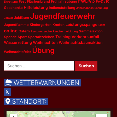
FwDv3
Fest
Flächenbrand
Frühjahrsübung
FwDv10
Eisrettung
Hilfeleistung
Geschenke
Indienststellung
Jahresabschlussübung
Jugendfeuerwehr
Jubiläum
Januar
Leistungsspange
Jugendflamme
Kindergarten
Knoten
Licht
online
Ostern
Sammelaktion
Personensuche
Rauchentwicklung
Training
Verkehrsunfall
Spende
Sport
Sportabzeichen
Wasserrettung
Weihnachten
Weihnachtsbaumaktion
Übung
Weihnachtsfeier
Suchen
nach:
WETTERWARNUNGEN
&
STANDORT: