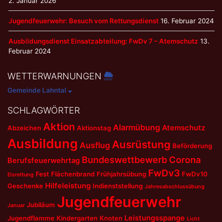
2. Januar 2026
Jugendfeuerwehr: Besuch vom Rettungsdienst
16. Februar 2024
Ausbildungsdienst Einsatzabteilung: FwDv 7 – Atemschutz
13.
Februar 2024
WETTERWARNUNGEN
Gemeinde Lahntal
SCHLAGWÖRTER
Aktion
Alarmübung
Atemschutz
Abzeichen
Aktionstag
Ausbildung
Ausrüstung
Ausflug
Beförderung
Bundeswettbewerb
Corona
Berufsfeuerwehrtag
FwDv3
Fest
Flächenbrand
Frühjahrsübung
FwDv10
Eisrettung
Hilfeleistung
Geschenke
Indienststellung
Jahresabschlussübung
Jugendfeuerwehr
Jubiläum
Januar
Leistungsspange
Jugendflamme
Kindergarten
Knoten
Licht