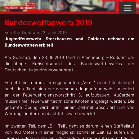
Skip
to
content
Bundeswettbewerb 2019
Veröffentlicht am
23. Juni 2019
Jugendfeuerwehr Sterzhausen und Caldern nehmen am
Bundeswettbewerb teil
Am Sonntag, den 23.06.2019 fand in Amöneburg – Roßdorf der
diesjährige Kreisentscheid des Bundeswettbewerbs der
Deutschen Jugendfeuerwehr statt.
Es geht hier darum, im sogenannten „A-Teil“ einen Löschangriff
nach den Richtlinien der deutschen Jugendfeuerwehr, orientiert
an der Feuerwehrdienstvorschrift 3, aufzubauen. Außerdem
müssen vier feuerwehrtechnische Knoten angelegt werden. Die
gesamte Übung wird unter einem Zeitlimit absolviert und von
Wertungsrichtern beobachtet sowie bewertet.
Im zweiten Teil, dem „B – Teil“, geht es darum, einen Staffellauf
von 400 Metern in einer möglichst schnellen Zeit zu laufen und
innerhalb dessen, die ein oder andere Stationsaufgabe richtig zu