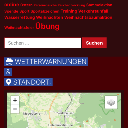
online
Ostern
Sammelaktion
Personensuche
Rauchentwicklung
Training
Verkehrsunfall
Spende
Sport
Sportabzeichen
Wasserrettung
Weihnachten
Weihnachtsbaumaktion
Übung
Weihnachtsfeier
Suchen
nach:
WETTERWARNUNGEN
&
STANDORT: