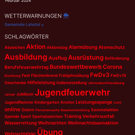
Februar 2024
WETTERWARNUNGEN
Gemeinde Lahntal
SCHLAGWÖRTER
Aktion
Alarmübung
Atemschutz
Abzeichen
Aktionstag
Ausbildung
Ausrüstung
Ausflug
Beförderung
Bundeswettbewerb
Corona
Berufsfeuerwehrtag
FwDv3
Fest
Flächenbrand
Frühjahrsübung
FwDv10
Eisrettung
Hilfeleistung
Geschenke
Indienststellung
Jahresabschlussübung
Jugendfeuerwehr
Jubiläum
Januar
Leistungsspange
Jugendflamme
Kindergarten
Knoten
Licht
online
Ostern
Sammelaktion
Personensuche
Rauchentwicklung
Training
Verkehrsunfall
Spende
Sport
Sportabzeichen
Wasserrettung
Weihnachten
Weihnachtsbaumaktion
Übung
Weihnachtsfeier