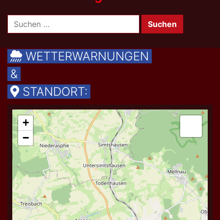
Suchen
nach:
WETTERWARNUNGEN
&
STANDORT: