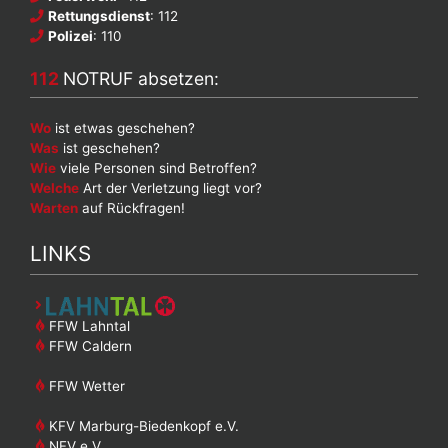
Rettungsdienst
: 112
Polizei
: 110
112
NOTRUF absetzen:
Wo
ist etwas geschehen?
Was
ist geschehen?
Wie
viele Personen sind Betroffen?
Welche
Art der Verletzung liegt vor?
Warten
auf Rückfragen!
LINKS
FFW Lahntal
FFW Caldern
FFW Wetter
KFV Marburg-Biedenkopf e.V.
NFV e.V.