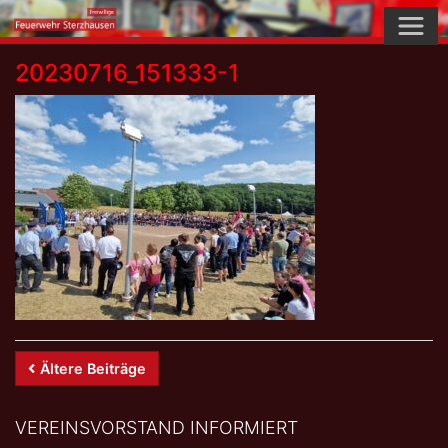
Skip
to
content
20230716_151333-1
Beitrags-
Ältere Beiträge
Navigation
VEREINSVORSTAND INFORMIERT