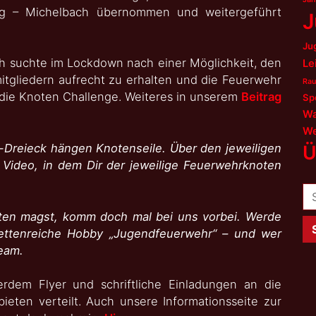
g – Michelbach übernommen und weitergeführt
J
Ju
 suchte im Lockdown nach einer Möglichkeit, den
Le
tgliedern aufrecht zu erhalten und die Feuerwehr
Rau
e die Knoten Challenge. Weiteres in unserem
Beitrag
Sp
Wa
We
Ü
r-Dreieck hängen Knotenseile. Über den jeweiligen
deo, in dem Dir der jeweilige Feuerwehrknoten
Su
na
en magst, komm doch mal bei uns vorbei. Werde
ettenreiche Hobby „Jugendfeuerwehr“ – und wer
Team.
em Flyer und schriftliche Einladungen an die
eten verteilt. Auch unsere Informationsseite zur