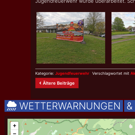
Jugendfeuerwehr wurde überarbeitet. Sch
Kategorie:
Jugendfeuerwehr
Verschlagwortet mit
Ak
Beitrags-
Ältere Beiträge
Navigation
WETTERWARNUNGEN
&