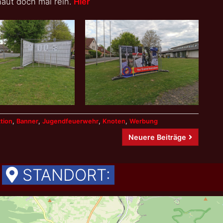
aut doch mal rein.
Hier
tion
,
Banner
,
Jugendfeuerwehr
,
Knoten
,
Werbung
Neuere Beiträge
STANDORT: