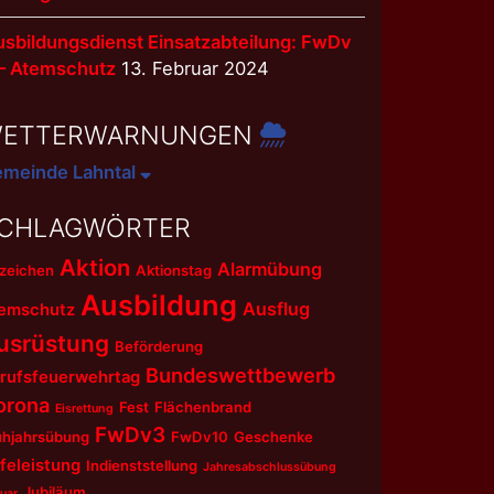
sbildungsdienst Einsatzabteilung: FwDv
 – Atemschutz
13. Februar 2024
ETTERWARNUNGEN
meinde Lahntal
CHLAGWÖRTER
Aktion
Alarmübung
zeichen
Aktionstag
Ausbildung
Ausflug
emschutz
usrüstung
Beförderung
Bundeswettbewerb
rufsfeuerwehrtag
orona
Fest
Flächenbrand
Eisrettung
FwDv3
ühjahrsübung
FwDv10
Geschenke
lfeleistung
Indienststellung
Jahresabschlussübung
Jubiläum
uar