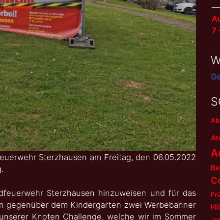
Au
7
W
Ge
S
Ab
At
A
feuerwehr Sterzhausen am Freitag, den 06.05.2022
Be
.
C
ndfeuerwehr Sterzhausen hinzuweisen und für das
Fr
en gegenüber dem Kindergarten zwei Werbebanner
Hi
r unserer Knoten Challenge, welche wir im Sommer
Jan