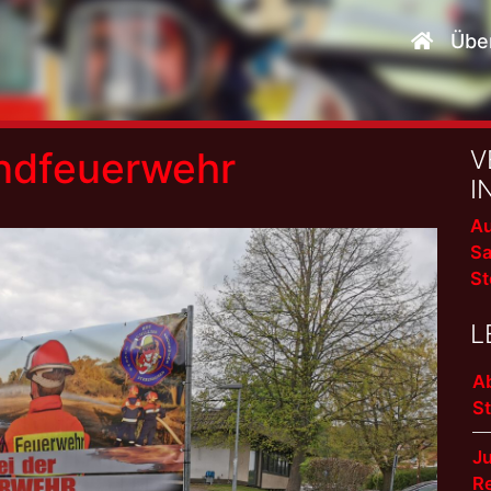
Übe
ndfeuerwehr
V
I
Au
Sa
St
L
A
S
J
R