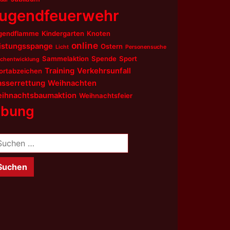
ugendfeuerwehr
gendflamme
Kindergarten
Knoten
online
istungsspange
Ostern
Licht
Personensuche
Sammelaktion
Spende
Sport
chentwicklung
Training
Verkehrsunfall
ortabzeichen
sserrettung
Weihnachten
ihnachtsbaumaktion
Weihnachtsfeier
bung
chen
ch: