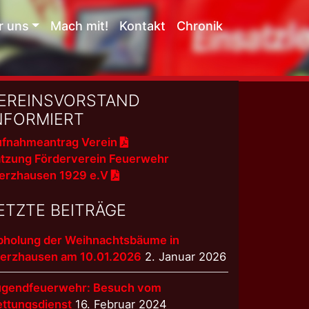
r uns
Mach mit!
Kontakt
Chronik
EREINSVORSTAND
NFORMIERT
fnahmeantrag Verein
tzung Förderverein Feuerwehr
erzhausen 1929 e.V
ETZTE BEITRÄGE
bholung der Weihnachtsbäume in
terzhausen am 10.01.2026
2. Januar 2026
ugendfeuerwehr: Besuch vom
ettungsdienst
16. Februar 2024