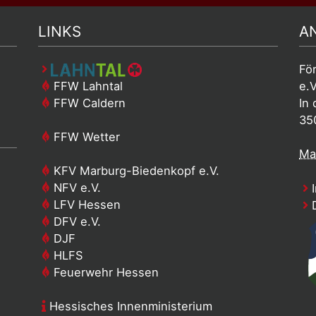
LINKS
A
Fö
FFW Lahntal
e.V
FFW Caldern
In 
35
FFW Wetter
Mai
KFV Marburg-Biedenkopf e.V.
NFV e.V.
I
LFV Hessen
D
DFV e.V.
DJF
HLFS
Feuerwehr Hessen
Hessisches Innenministerium