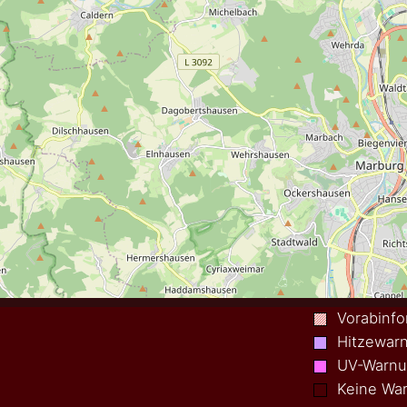
Vorabinfo
Hitzewar
UV-Warn
Keine War