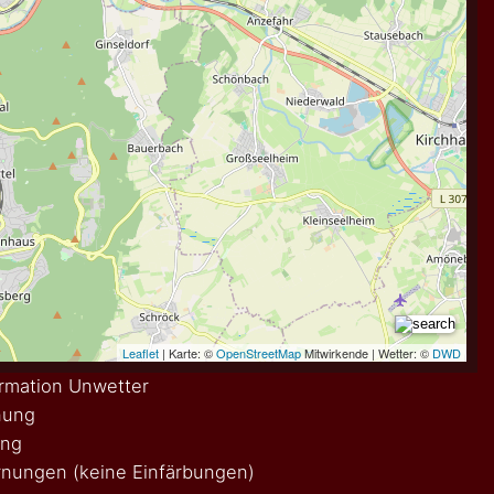
rmation Unwetter
nung
ung
nungen (keine Einfärbungen)