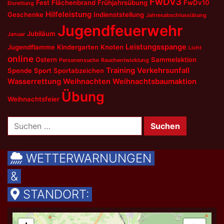
FwDv3
Fest
Flächenbrand
Frühjahrsübung
FwDv10
Eisrettung
Hilfeleistung
Geschenke
Indienststellung
Jahresabschlussübung
Jugendfeuerwehr
Jubiläum
Januar
Leistungsspange
Jugendflamme
Kindergarten
Knoten
Licht
online
Ostern
Sammelaktion
Personensuche
Rauchentwicklung
Training
Verkehrsunfall
Spende
Sport
Sportabzeichen
Wasserrettung
Weihnachten
Weihnachtsbaumaktion
Übung
Weihnachtsfeier
Suchen
nach:
WETTERWARNUNGEN
&
STANDORT: