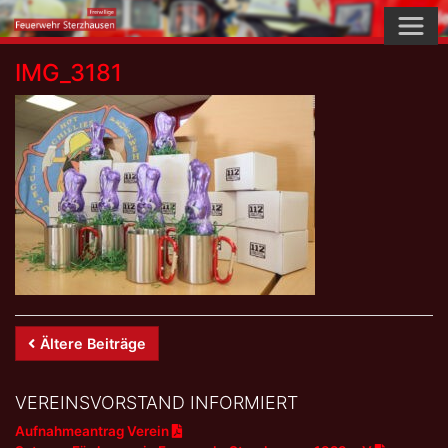
Skip
to
content
IMG_3181
Beitrags-
Ältere Beiträge
Navigation
VEREINSVORSTAND INFORMIERT
Aufnahmeantrag Verein