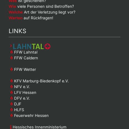
Was
ist geschehen?
Wie
viele Personen sind Betroffen?
Welche
Art der Verletzung liegt vor?
Warten
auf Rückfragen!
LINKS
FFW Lahntal
FFW Caldern
FFW Wetter
KFV Marburg-Biedenkopf e.V.
NFV e.V.
LFV Hessen
DFV e.V.
DJF
HLFS
Feuerwehr Hessen
Hessisches Innenministerium