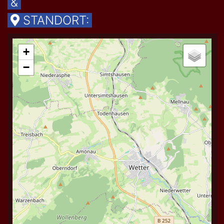
&
STANDORT: