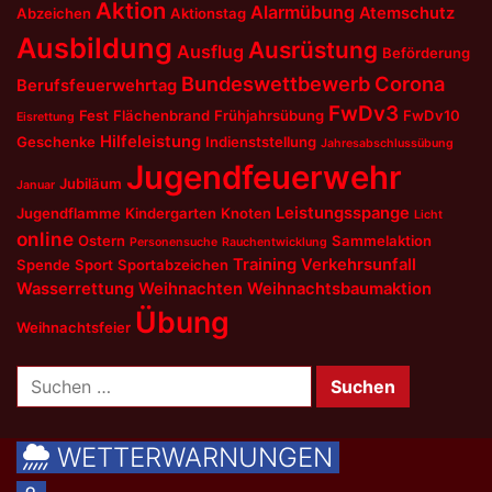
Aktion
Alarmübung
Atemschutz
Abzeichen
Aktionstag
Ausbildung
Ausrüstung
Ausflug
Beförderung
Bundeswettbewerb
Corona
Berufsfeuerwehrtag
FwDv3
Fest
Flächenbrand
Frühjahrsübung
FwDv10
Eisrettung
Hilfeleistung
Geschenke
Indienststellung
Jahresabschlussübung
Jugendfeuerwehr
Jubiläum
Januar
Leistungsspange
Jugendflamme
Kindergarten
Knoten
Licht
online
Ostern
Sammelaktion
Personensuche
Rauchentwicklung
Training
Verkehrsunfall
Spende
Sport
Sportabzeichen
Wasserrettung
Weihnachten
Weihnachtsbaumaktion
Übung
Weihnachtsfeier
Suchen
nach:
WETTERWARNUNGEN