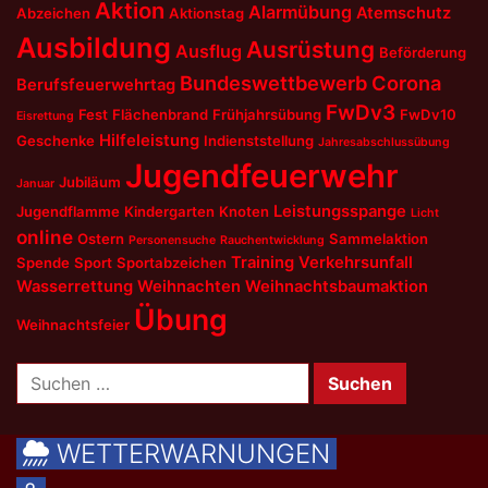
Aktion
Alarmübung
Atemschutz
Abzeichen
Aktionstag
Ausbildung
Ausrüstung
Ausflug
Beförderung
Bundeswettbewerb
Corona
Berufsfeuerwehrtag
FwDv3
Fest
Flächenbrand
Frühjahrsübung
FwDv10
Eisrettung
Hilfeleistung
Geschenke
Indienststellung
Jahresabschlussübung
Jugendfeuerwehr
Jubiläum
Januar
Leistungsspange
Jugendflamme
Kindergarten
Knoten
Licht
online
Ostern
Sammelaktion
Personensuche
Rauchentwicklung
Training
Verkehrsunfall
Spende
Sport
Sportabzeichen
Wasserrettung
Weihnachten
Weihnachtsbaumaktion
Übung
Weihnachtsfeier
Suchen
nach:
WETTERWARNUNGEN