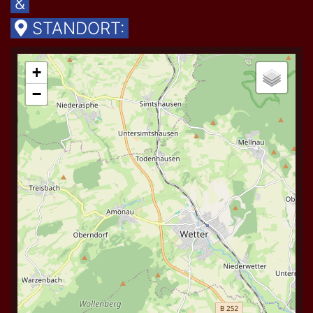
&
STANDORT: