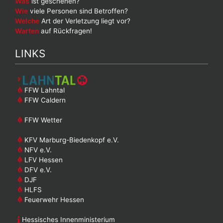
Was
ist geschehen?
Wie
viele Personen sind Betroffen?
Welche
Art der Verletzung liegt vor?
Warten
auf Rückfragen!
LINKS
FFW Lahntal
FFW Caldern
FFW Wetter
KFV Marburg-Biedenkopf e.V.
NFV e.V.
LFV Hessen
DFV e.V.
DJF
HLFS
Feuerwehr Hessen
Hessisches Innenministerium