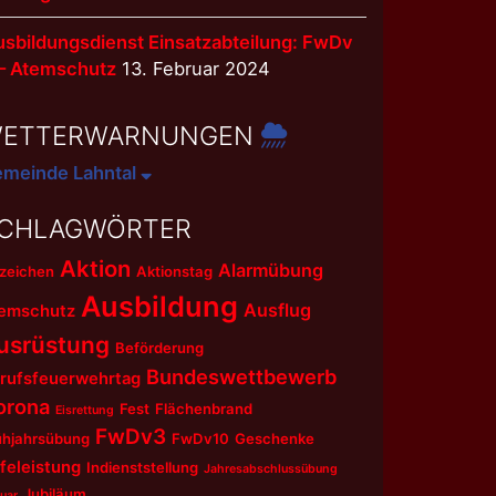
sbildungsdienst Einsatzabteilung: FwDv
 – Atemschutz
13. Februar 2024
ETTERWARNUNGEN
meinde Lahntal
CHLAGWÖRTER
Aktion
Alarmübung
zeichen
Aktionstag
Ausbildung
Ausflug
emschutz
usrüstung
Beförderung
Bundeswettbewerb
rufsfeuerwehrtag
orona
Fest
Flächenbrand
Eisrettung
FwDv3
ühjahrsübung
FwDv10
Geschenke
lfeleistung
Indienststellung
Jahresabschlussübung
Jubiläum
uar