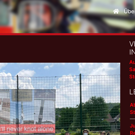
Übe
V
I
Au
Sa
St
L
A
S
J
R