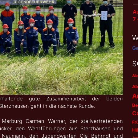
Au
7
W
Ge
S
Ab
At
A
haltende gute Zusammenarbeit der beiden
Be
erzhausen geht in die nächste Runde.
C
 Marburg Carmen Werner, der stellvertretenden
Fr
Eucker, den Wehrführungen aus Sterzhausen und
Hi
d Naumann, den Jugendwarten Ole Behrndt und
Jan