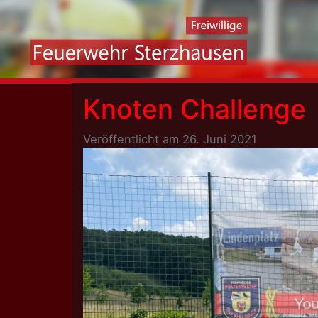
Skip
to
content
Knoten Challenge
Veröffentlicht am
26. Juni 2021