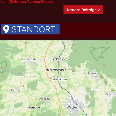
tion
,
Challenge
,
Corona
,
Knoten
Neuere Beiträge
STANDORT: