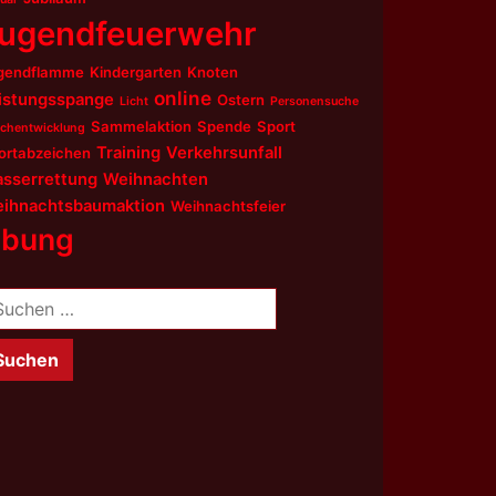
ugendfeuerwehr
gendflamme
Kindergarten
Knoten
online
istungsspange
Ostern
Licht
Personensuche
Sammelaktion
Spende
Sport
chentwicklung
Training
Verkehrsunfall
ortabzeichen
sserrettung
Weihnachten
ihnachtsbaumaktion
Weihnachtsfeier
bung
chen
ch: