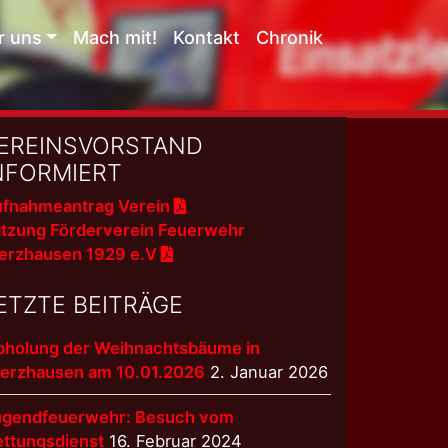
r uns
Mach mit!
Kontakt
Chronik
EREINSVORSTAND
NFORMIERT
fnahmeantrag Verein
tzung Förderverein Feuerwehr
erzhausen 1929 e.V
ETZTE BEITRÄGE
bholung der Weihnachtsbäume in
terzhausen am 10.01.2026
2. Januar 2026
ugendfeuerwehr: Besuch vom
ettungsdienst
16. Februar 2024