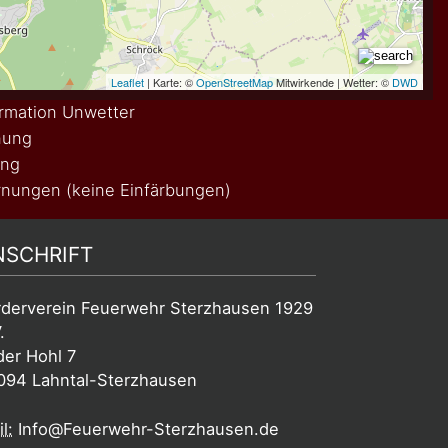
rmation Unwetter
nung
ung
nungen (keine Einfärbungen)
NSCHRIFT
rderverein Feuerwehr Sterzhausen 1929
.
der Hohl 7
094 Lahntal-Sterzhausen
l:
Info@Feuerwehr-Sterzhausen.de