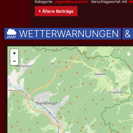
Kategorie:
Jugendfeuerwehr
Verschlagwortet mit
Ak
Beitrags-
Ältere Beiträge
Navigation
WETTERWARNUNGEN
&