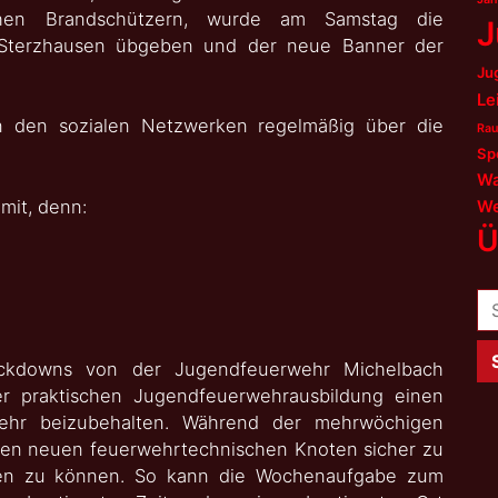
chen Brandschützern, wurde am Samstag die
J
 Sterzhausen übgeben und der neue Banner der
Ju
Le
 den sozialen Netzwerken regelmäßig über die
Rau
Sp
Wa
mit, denn:
We
Ü
Su
na
ockdowns von der Jugendfeuerwehr Michelbach
r praktischen Jugendfeuerwehrausbildung einen
wehr beizubehalten. Während der mehrwöchigen
nen neuen feuerwehrtechnischen Knoten sicher zu
den zu können. So kann die Wochenaufgabe zum