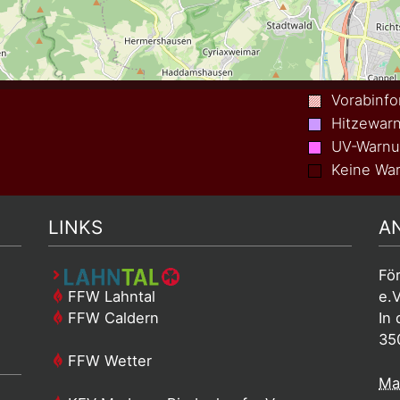
Vorabinfo
Hitzewar
UV-Warn
Keine War
LINKS
A
Fö
FFW Lahntal
e.V
FFW Caldern
In 
35
FFW Wetter
Mai