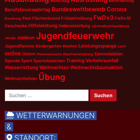
Beförderung
Bundeswettbewerb
Corona
Berufsfeuerwehrtag
FwDv3
Fest
Flächenbrand
Frühjahrsübung
FwDv10
Eisrettung
Hilfeleistung
Geschenke
Indienststellung
Jahresabschlussübung
Jugendfeuerwehr
Jubiläum
Januar
Leistungsspange
Jugendflamme
Kindergarten
Knoten
Licht
online
Ostern
Sammelaktion
Personensuche
Rauchentwicklung
Training
Verkehrsunfall
Spende
Sport
Sportabzeichen
Wasserrettung
Weihnachten
Weihnachtsbaumaktion
Übung
Weihnachtsfeier
Suchen
nach:
WETTERWARNUNGEN
&
STANDORT: