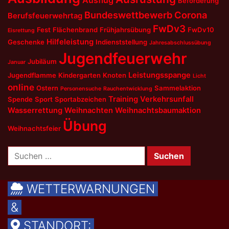
Beförderung
Bundeswettbewerb
Corona
Berufsfeuerwehrtag
FwDv3
Fest
Flächenbrand
Frühjahrsübung
FwDv10
Eisrettung
Hilfeleistung
Geschenke
Indienststellung
Jahresabschlussübung
Jugendfeuerwehr
Jubiläum
Januar
Leistungsspange
Jugendflamme
Kindergarten
Knoten
Licht
online
Ostern
Sammelaktion
Personensuche
Rauchentwicklung
Training
Verkehrsunfall
Spende
Sport
Sportabzeichen
Wasserrettung
Weihnachten
Weihnachtsbaumaktion
Übung
Weihnachtsfeier
Suchen
nach:
WETTERWARNUNGEN
&
STANDORT: