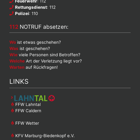
Feuerwehr
: 112
Rettungsdienst
: 112
Polizei
: 110
112
NOTRUF absetzen:
Wo
ist etwas geschehen?
Was
ist geschehen?
Wie
viele Personen sind Betroffen?
Welche
Art der Verletzung liegt vor?
Warten
auf Rückfragen!
LINKS
FFW Lahntal
FFW Caldern
FFW Wetter
KFV Marburg-Biedenkopf e.V.